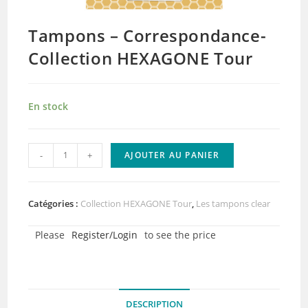
Tampons – Correspondance-
Collection HEXAGONE Tour
En stock
quantité
-
+
AJOUTER AU PANIER
de
Tampons
-
Catégories :
Collection HEXAGONE Tour
,
Les tampons clear
Correspondance-
Please
Register/Login
to see the price
Collection
HEXAGONE
Tour
DESCRIPTION