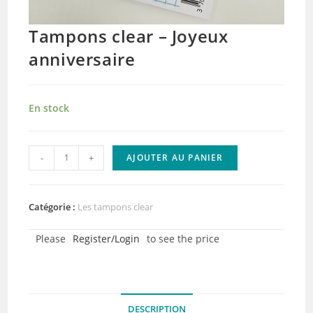
Tampons clear – Joyeux
anniversaire
En stock
quantité
-
+
AJOUTER AU PANIER
de
Tampons
clear
Catégorie :
Les tampons clear
-
Please
Register/Login
to see the price
Joyeux
anniversaire
DESCRIPTION