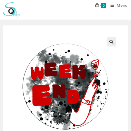
Skip
Menu
0
to
content