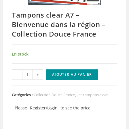
Tampons clear A7 –
Bienvenue dans la région –
Collection Douce France
En stock
quantité
-
+
AJOUTER AU PANIER
de
Tampons
clear
Catégories :
Collection Douce France
,
Les tampons clear
A7
Please
Register/Login
to see the price
–
Bienvenue
dans