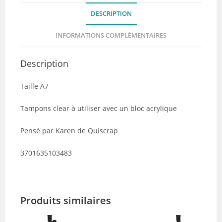
la
DESCRIPTION
région
-
INFORMATIONS COMPLÉMENTAIRES
Collection
Douce
Description
France
Taille A7
Tampons clear à utiliser avec un bloc acrylique
Pensé par Karen de Quiscrap
3701635103483
Produits similaires