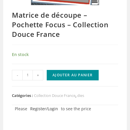
Matrice de découpe –
Pochette Focus – Collection
Douce France
En stock
quantité
-
+
AJOUTER AU PANIER
de
Matrice
de
Catégories :
Collection Douce France
,
dies
découpe
Please
Register/Login
to see the price
–
Pochette
Focus