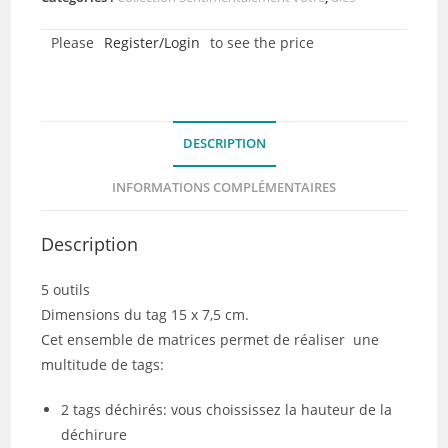
découpe
Please
Register/Login
to see the price
-
Grand
tag
multi
DESCRIPTION
versions
-
INFORMATIONS COMPLÉMENTAIRES
Collection
Sentimentalement
Description
vôtre
5 outils
Dimensions du tag 15 x 7,5 cm.
Cet ensemble de matrices permet de réaliser une
multitude de tags:
2 tags déchirés: vous choississez la hauteur de la
déchirure