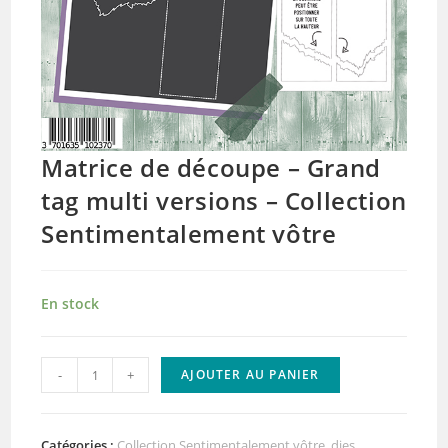
Matrice de découpe – Grand
tag multi versions – Collection
Sentimentalement vôtre
En stock
quantité
-
+
AJOUTER AU PANIER
de
Matrice
de
Catégories :
Collection Sentimentalement vôtre
,
dies