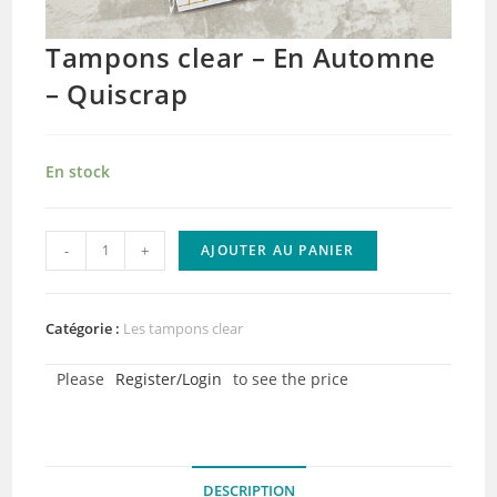
Tampons clear – En Automne
– Quiscrap
En stock
quantité
-
+
AJOUTER AU PANIER
de
Tampons
clear
Catégorie :
Les tampons clear
-
Please
Register/Login
to see the price
En
Automne
-
Quiscrap
DESCRIPTION