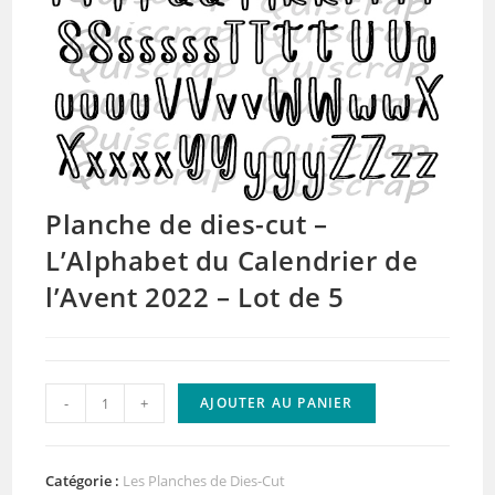
Planche de dies-cut –
L’Alphabet du Calendrier de
l’Avent 2022 – Lot de 5
quantité
-
+
AJOUTER AU PANIER
de
Planche
de
Catégorie :
Les Planches de Dies-Cut