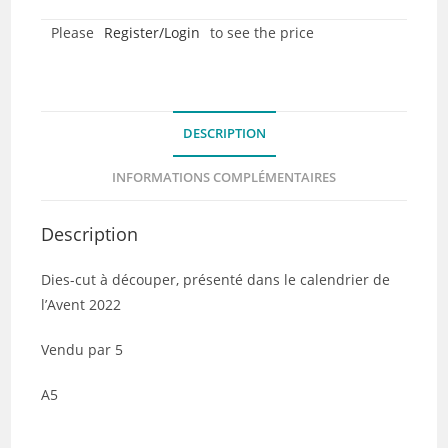
dies-
Please
Register/Login
to see the price
cut
-
L'Alphabet
du
DESCRIPTION
Calendrier
de
INFORMATIONS COMPLÉMENTAIRES
l'Avent
2022
Description
-
Lot
Dies-cut à découper, présenté dans le calendrier de
de
l’Avent 2022
5
Vendu par 5
A5