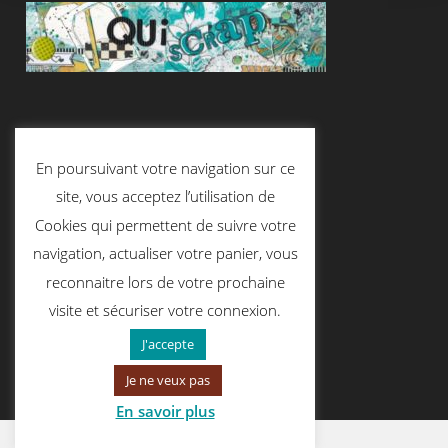
Suivez-Nous
En poursuivant votre navigation sur ce
site, vous acceptez l’utilisation de
Cookies qui permettent de suivre votre
Contactez-Nous
navigation, actualiser votre panier, vous
reconnaitre lors de votre prochaine
visite et sécuriser votre connexion.
contact@quiscrap.fr
J'accepte
Je ne veux pas
En savoir plus