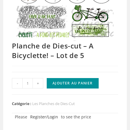
Planche de Dies-cut – A
Bicyclette! – Lot de 5
quantité
-
+
AJOUTER AU PANIER
de
Planche
de
Catégorie :
Les Planches de Dies-Cut
Dies-
Please
Register/Login
to see the price
cut
-