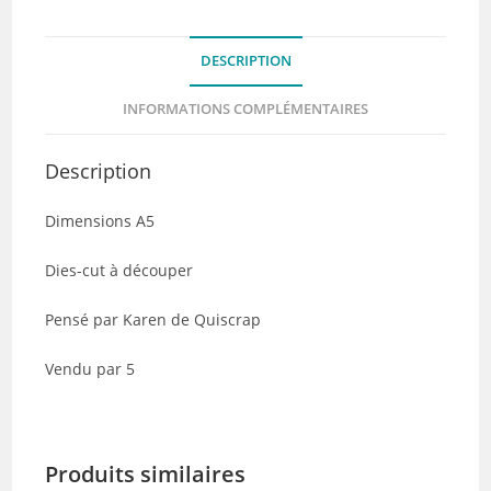
A
Bicyclette!
DESCRIPTION
-
Lot
INFORMATIONS COMPLÉMENTAIRES
de
5
Description
Dimensions A5
Dies-cut à découper
Pensé par Karen de Quiscrap
Vendu par 5
Produits similaires