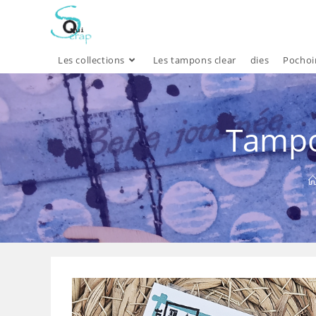
Skip
to
content
Les collections
Les tampons clear
dies
Pochoi
Tampo