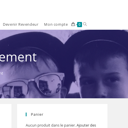
Devenir Revendeur
Mon compte
Toggle
0
website
search
sement
nt
Panier
Aucun produit dans le panier.
Ajouter des