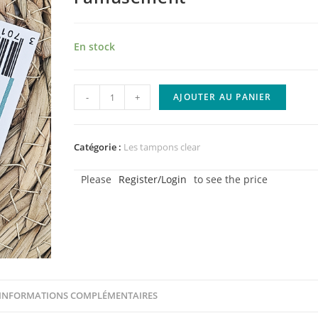
En stock
quantité
-
+
AJOUTER AU PANIER
de
Tampon
Les
Catégorie :
Les tampons clear
mots
Please
Register/Login
to see the price
de
l'amusement
INFORMATIONS COMPLÉMENTAIRES