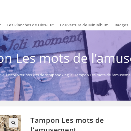
r
Les Planches de Dies-Cut
Couverture de Minialbum
Badges
n Les mots de l’amu
>
Découvrez nos kits de scrapbooking
>
Tampon Les mots de l’amuseme
Tampon Les mots de
l’amusement