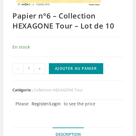
Papier n°6 – Collection
HEXAGONE Tour – Lot de 10
En stock
quantité
-
+
AJOUTER AU PANIER
de
Papier
n°6
Catégorie :
Collection HEXAGONE Tour
-
Please
Register/Login
to see the price
Collection
HEXAGONE
Tour
-
DESCRIPTION
Lot