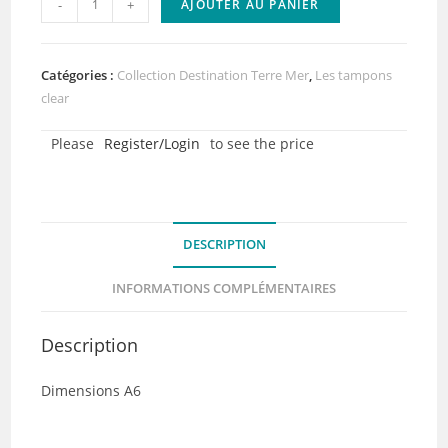
-
+
AJOUTER AU PANIER
de
Tampon
clear
Catégories :
Collection Destination Terre Mer
,
Les tampons
-
clear
Direction
Please
Register/Login
to see the price
la
mer
-
Collection
DESCRIPTION
Destination
terre
INFORMATIONS COMPLÉMENTAIRES
mer
Description
Dimensions A6