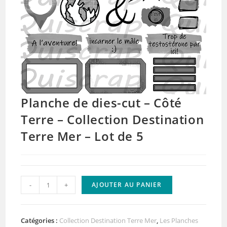
Planche de dies-cut – Côté
Terre – Collection Destination
Terre Mer – Lot de 5
quantité
-
+
AJOUTER AU PANIER
de
Planche
de
Catégories :
Collection Destination Terre Mer
,
Les Planches