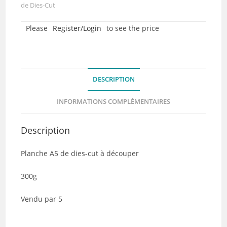
dies-
de Dies-Cut
cut
Please
Register/Login
to see the price
-
Côté
Terre
-
DESCRIPTION
Collection
Destination
INFORMATIONS COMPLÉMENTAIRES
Terre
Mer
Description
-
Lot
Planche A5 de dies-cut à découper
de
5
300g
Vendu par 5