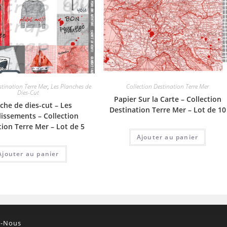
stination Terre Mer
,
Les Planches de
Collection Destination Terre Mer
Dies-Cut
Papier Sur la Carte – Collection
che de dies-cut – Les
Destination Terre Mer – Lot de 10
issements – Collection
tion Terre Mer – Lot de 5
Ajouter au panier
Ajouter au panier
z-Nous