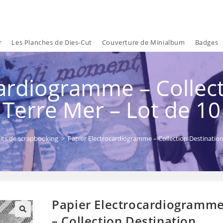
r
Les Planches de Dies-Cut
Couverture de Minialbum
Badges
cardiogramme – Collect
Terre Mer – Lot de 10
its de scrapbooking
>
Papier Electrocardiogramme – Collection Destination
Papier Electrocardiogramm
– Collection Destination