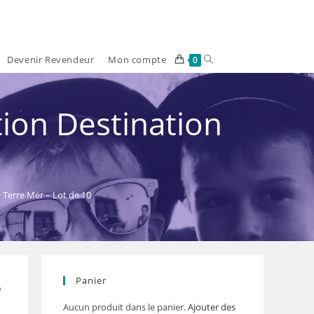
Devenir Revendeur
Mon compte
Toggle
0
website
ion Destination
search
 Terre Mer – Lot de 10
Panier
e
Aucun produit dans le panier.
Ajouter des