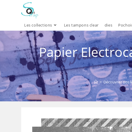
Skip
to
content
Les collections
Les tampons clear
dies
Pochoi
Papier Electro
>
Découvrez nos k