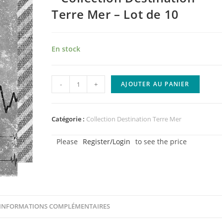
Terre Mer – Lot de 10
En stock
quantité
-
+
AJOUTER AU PANIER
de
Papier
Electrocardiogramme
Catégorie :
Collection Destination Terre Mer
-
Please
Register/Login
to see the price
Collection
Destination
Terre
Mer
-
Lot
INFORMATIONS COMPLÉMENTAIRES
de