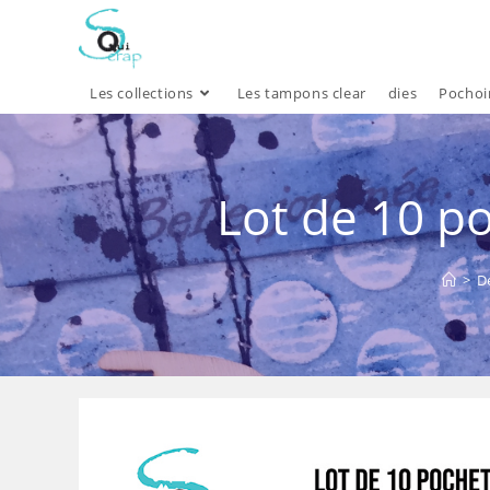
Skip
to
content
Les collections
Les tampons clear
dies
Pochoi
Lot de 10 po
>
D