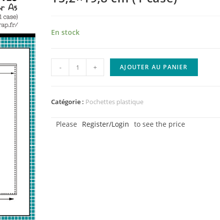
En stock
quantité
-
+
AJOUTER AU PANIER
de
Lot
de
Catégorie :
Pochettes plastique
10
Please
Register/Login
to see the price
pochettes
A5
–
15,2x19,8
cm
(1
case)