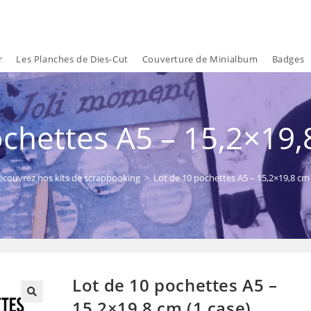
r
Les Planches de Dies-Cut
Couverture de Minialbum
Badges
chettes A5 – 15,2×19,
écouvrez nos kits de scrapbooking
>
Lot de 10 pochettes A5 – 15,2×19,8 cm 
Lot de 10 pochettes A5 –
15,2×19,8 cm (1 case)