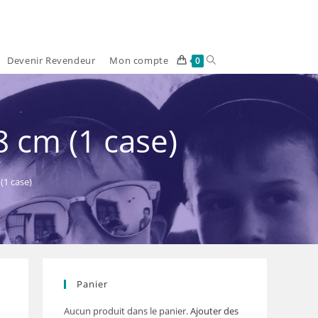
Devenir Revendeur
Mon compte
Toggle
0
website
search
8 cm (1 case)
(1 case)
Panier
Aucun produit dans le panier.
Ajouter des