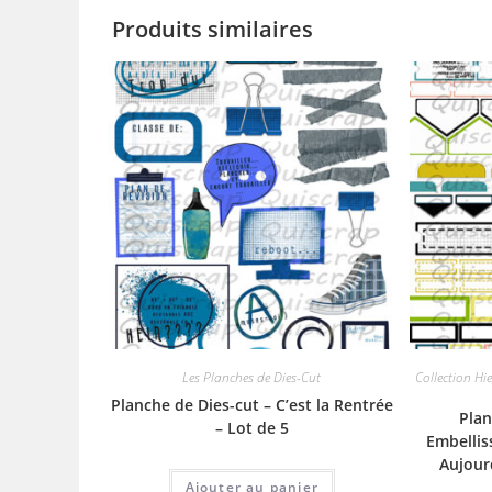
Produits similaires
Les Planches de Dies-Cut
Collection Hi
Planche de Dies-cut – C’est la Rentrée
Plan
– Lot de 5
Embellis
Aujour
Ajouter au panier