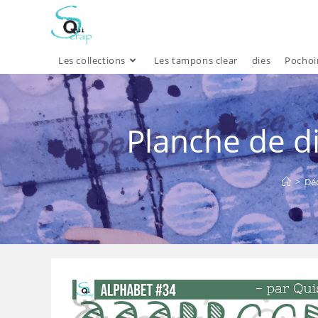
Skip
to
content
Les collections
Les tampons clear
dies
Pochoi
Planche de di
>
Déc