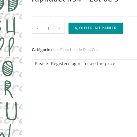
quantité
-
+
AJOUTER AU PANIER
de
Planche
de
Catégorie :
Les Planches de Dies-Cut
dies-
Please
Register/Login
to see the price
cut
A5
-
Alphabet
#34
-
Lot
de
5