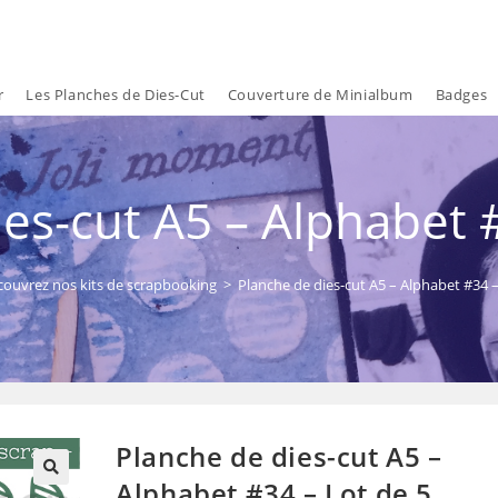
r
Les Planches de Dies-Cut
Couverture de Minialbum
Badges
es-cut A5 – Alphabet 
ouvrez nos kits de scrapbooking
>
Planche de dies-cut A5 – Alphabet #34 –
Planche de dies-cut A5 –
Alphabet #34 – Lot de 5