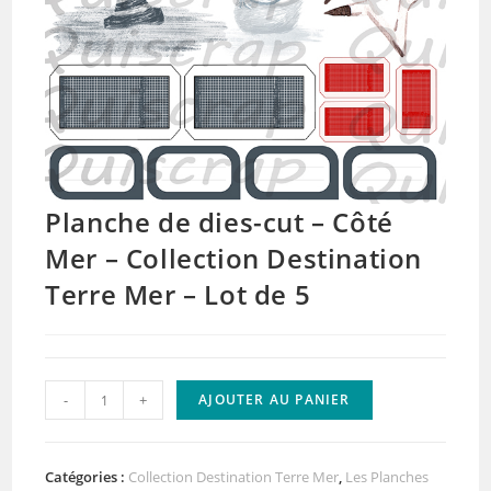
Planche de dies-cut – Côté
Mer – Collection Destination
Terre Mer – Lot de 5
quantité
-
+
AJOUTER AU PANIER
de
Planche
de
Catégories :
Collection Destination Terre Mer
,
Les Planches