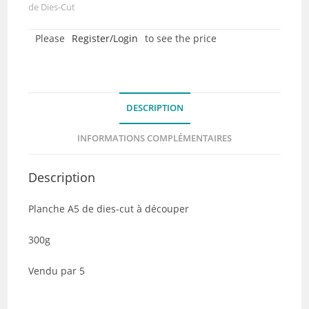
dies-
de Dies-Cut
cut
Please
Register/Login
to see the price
-
Côté
Mer
-
DESCRIPTION
Collection
Destination
INFORMATIONS COMPLÉMENTAIRES
Terre
Mer
Description
-
Lot
Planche A5 de dies-cut à découper
de
5
300g
Vendu par 5