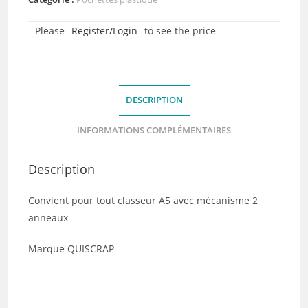
10
Please
Register/Login
to see the price
pochettes
A5
–
15,2x19,8
DESCRIPTION
cm
(2
INFORMATIONS COMPLÉMENTAIRES
cases)
Description
Convient pour tout classeur A5 avec mécanisme 2
anneaux
Marque QUISCRAP