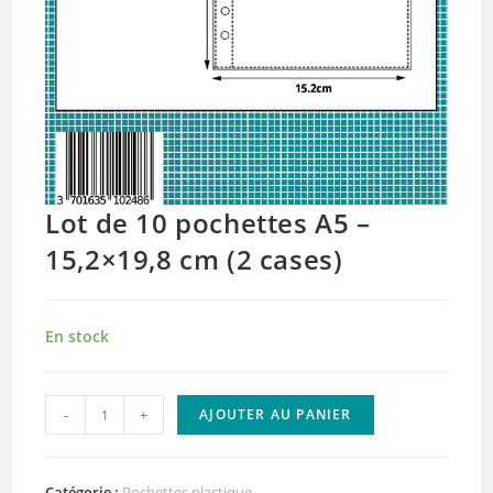
Lot de 10 pochettes A5 –
15,2×19,8 cm (2 cases)
En stock
quantité
-
+
AJOUTER AU PANIER
de
Lot
de
Catégorie :
Pochettes plastique