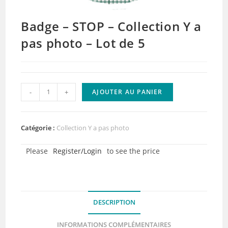
Badge – STOP – Collection Y a
pas photo – Lot de 5
quantité
-
+
AJOUTER AU PANIER
de
Badge
-
Catégorie :
Collection Y a pas photo
STOP
Please
Register/Login
to see the price
-
Collection
Y
a
DESCRIPTION
pas
photo
INFORMATIONS COMPLÉMENTAIRES