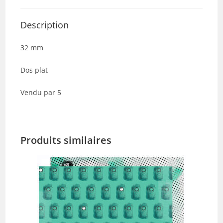
-
Lot
Description
de
5
32 mm
Dos plat
Vendu par 5
Produits similaires