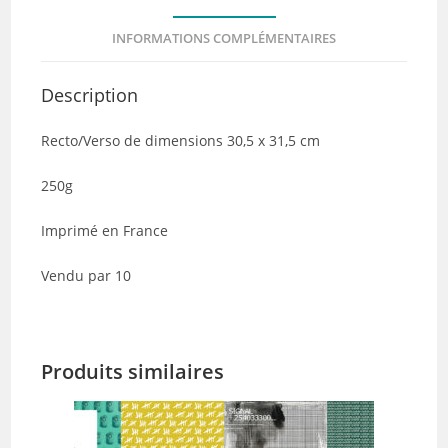
-
INFORMATIONS COMPLÉMENTAIRES
Lot
de
Description
10
Recto/Verso de dimensions 30,5 x 31,5 cm
250g
Imprimé en France
Vendu par 10
Produits similaires