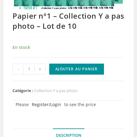
Papier n°1 – Collection Y a pas
photo – Lot de 10
En stock
quantité
-
+
AJOUTER AU PANIER
de
Papier
n°1
Catégorie :
Collection Y a pas photo
-
Please
Register/Login
to see the price
Collection
Y
a
pas
DESCRIPTION
photo