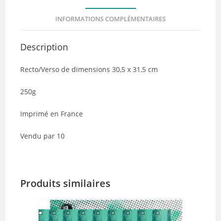
-
INFORMATIONS COMPLÉMENTAIRES
Lot
de
Description
10
Recto/Verso de dimensions 30,5 x 31,5 cm
250g
Imprimé en France
Vendu par 10
Produits similaires