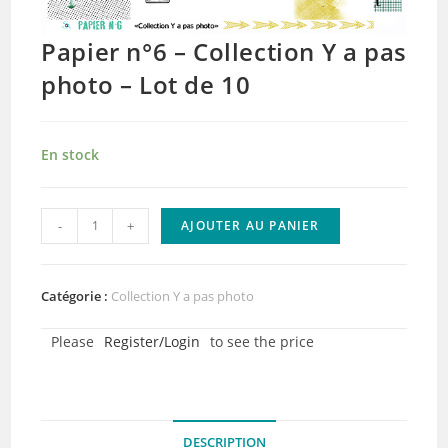
Papier n°6 – Collection Y a pas
photo – Lot de 10
En stock
quantité
-
+
AJOUTER AU PANIER
de
Papier
n°6
Catégorie :
Collection Y a pas photo
-
Please
Register/Login
to see the price
Collection
Y
a
pas
DESCRIPTION
photo