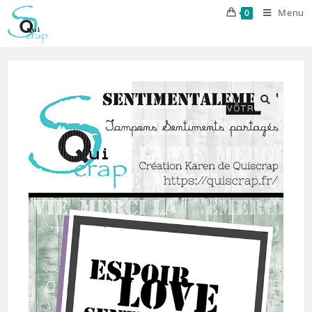
Skip
Menu
0
to
content