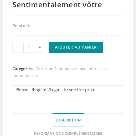
Sentimentalement vôtre
En stock
quantité
-
+
AJOUTER AU PANIER
de
Tampons
clear
Catégories :
Collection Sentimentalement vôtre
,
Les
-
tampons clear
Sentiments
Please
Register/Login
to see the price
partagés
-
Collection
Sentimentalement
DESCRIPTION
vôtre
INFORMATIONS COMPLÉMENTAIRES