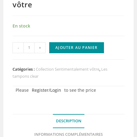
vôtre
En stock
quantité
-
+
AJOUTER AU PANIER
de
Tampons
clear
Catégories :
Collection Sentimentalement vôtre
,
Les
-
tampons clear
Fond
Please
Register/Login
to see the price
mur
-
Collection
Sentimentalement
DESCRIPTION
vôtre
INFORMATIONS COMPLÉMENTAIRES