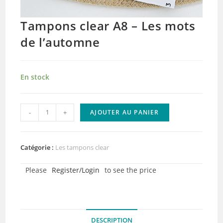
Tampons clear A8 – Les mots
de l’automne
En stock
quantité
-
+
AJOUTER AU PANIER
de
Tampons
clear
Catégorie :
Les tampons clear
A8
Please
Register/Login
to see the price
–
Les
mots
de
DESCRIPTION
l'automne