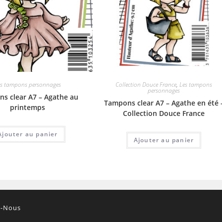
es tampons personnages
Collection Douce France
,
Les tampons
personnages
s clear A7 – Agathe au
Tampons clear A7 – Agathe en été 
printemps
Collection Douce France
Ajouter au panier
Ajouter au panier
z-Nous