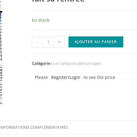
En stock
quantité
-
+
AJOUTER AU PANIER
de
Tampons
clear
Catégorie :
Les tampons personnages
A7
Please
Register/Login
to see the price
–
Agathe
fait
sa
rentrée
INFORMATIONS COMPLÉMENTAIRES