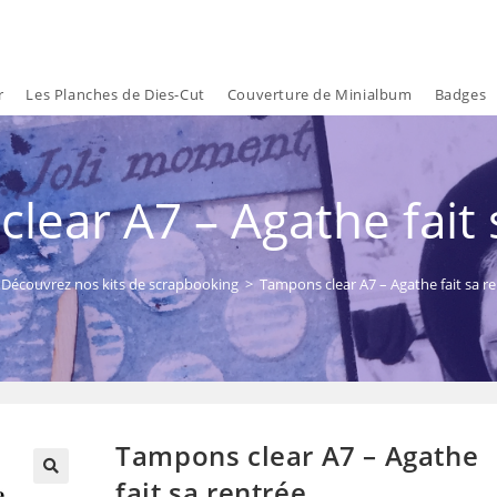
r
Les Planches de Dies-Cut
Couverture de Minialbum
Badges
lear A7 – Agathe fait 
Découvrez nos kits de scrapbooking
>
Tampons clear A7 – Agathe fait sa r
Tampons clear A7 – Agathe
fait sa rentrée