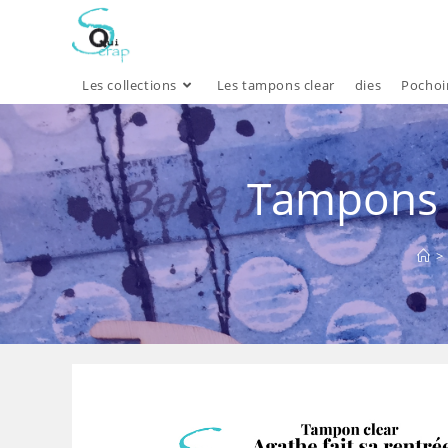
Skip
to
content
Les collections
Les tampons clear
dies
Pochoi
Tampons c
>