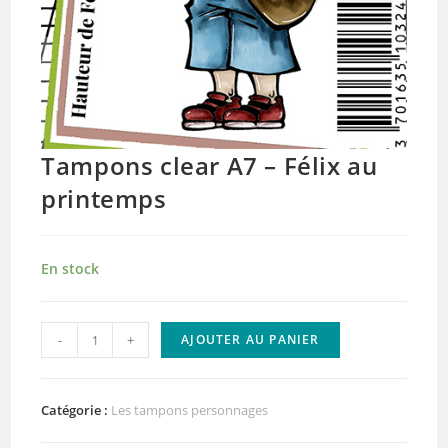
Tampons clear A7 – Félix au
printemps
En stock
quantité
-
+
AJOUTER AU PANIER
de
Tampons
clear
Catégorie :
Les tampons personnages
A7