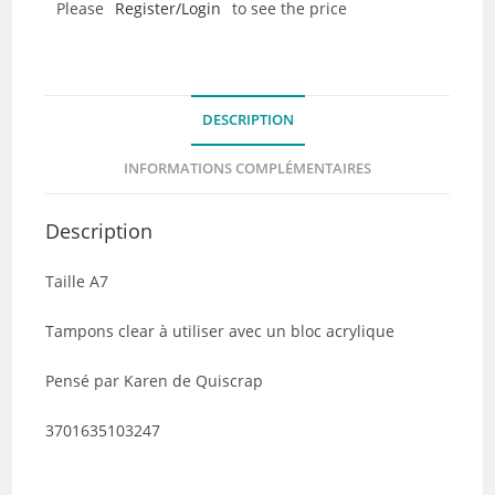
Please
Register/Login
to see the price
–
Félix
au
printemps
DESCRIPTION
INFORMATIONS COMPLÉMENTAIRES
Description
Taille A7
Tampons clear à utiliser avec un bloc acrylique
Pensé par Karen de Quiscrap
3701635103247