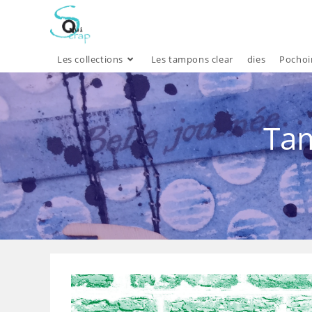
Skip
to
content
Les collections
Les tampons clear
dies
Pochoi
Tam