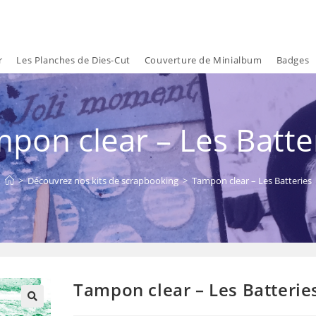
r
Les Planches de Dies-Cut
Couverture de Minialbum
Badges
pon clear – Les Batte
>
Découvrez nos kits de scrapbooking
>
Tampon clear – Les Batteries
Tampon clear – Les Batterie