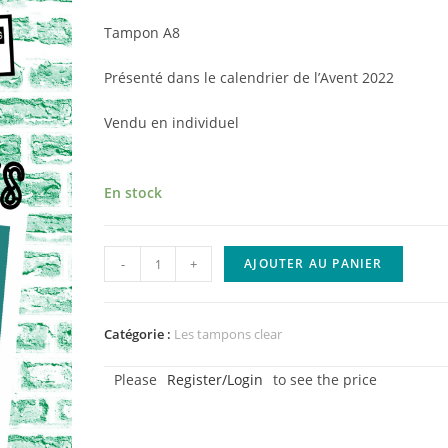
Tampon A8
Présenté dans le calendrier de l’Avent 2022
Vendu en individuel
En stock
quantité
-
+
AJOUTER AU PANIER
de
Tampon
clear
Catégorie :
Les tampons clear
-
Please
Register/Login
to see the price
Les
Batteries