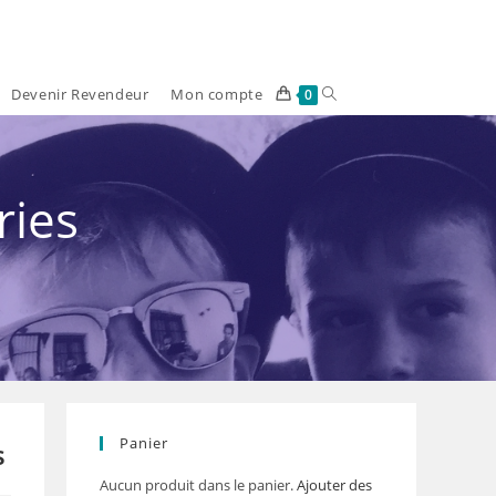
Devenir Revendeur
Mon compte
Toggle
0
website
search
ries
Panier
s
Aucun produit dans le panier.
Ajouter des