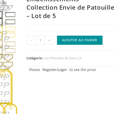
Collection Envie de Patouill
– Lot de 5
quantité
-
+
AJOUTER AU PANIER
de
Planche
Dies-
Catégorie :
Les Planches de Dies-Cut
Cut
Please
Register/Login
to see the price
-
Les
Embellissements
-
Collection
Envie
de