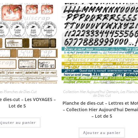
es Planches de Dies-Cut
Collection Hier Aujourd'hui Demain
,
Les Planch
de Dies-Cut
e dies-cut – Les VOYAGES –
Planche de dies-cut – Lettres et Mo
Lot de 5
– Collection Hier Aujourd’hui Dema
– Lot de 5
Ajouter au panier
Ajouter au panier