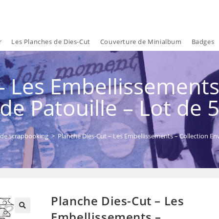
r
Les Planches de Dies-Cut
Couverture de Minialbum
Badges
– Les Embellissements 
de Patouille – Lot de 
 de scrapbooking
>
Planche Dies-Cut – Les Embellissements – Collection Envi
Planche Dies-Cut – Les
Embellissements –