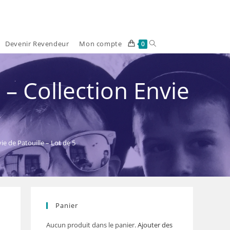
Devenir Revendeur
Mon compte
Toggle
0
website
– Collection Envie
search
5
e de Patouille – Lot de 5
Panier
Aucun produit dans le panier.
Ajouter des