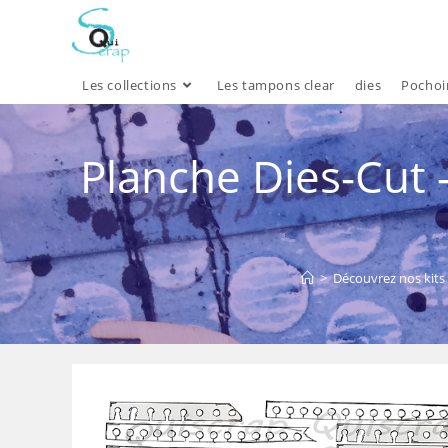
Skip
to
content
Les collections
Les tampons clear
dies
Pochoi
Planche Dies-Cut 
>
Découvrez nos kits