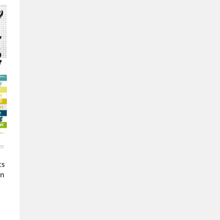
es
ts
in