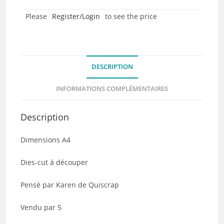
Dies-
Please
Register/Login
to see the price
cut
-
Nuances
de
DESCRIPTION
vieux
rose
INFORMATIONS COMPLÉMENTAIRES
-
Lot
Description
de
5
Dimensions A4
Dies-cut à découper
Pensé par Karen de Quiscrap
Vendu par 5