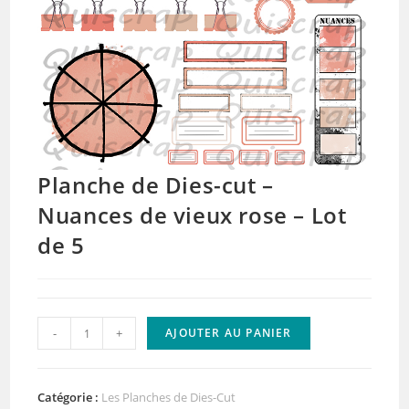
Planche de Dies-cut –
Nuances de vieux rose – Lot
de 5
quantité
-
+
AJOUTER AU PANIER
de
Planche
de
Catégorie :
Les Planches de Dies-Cut