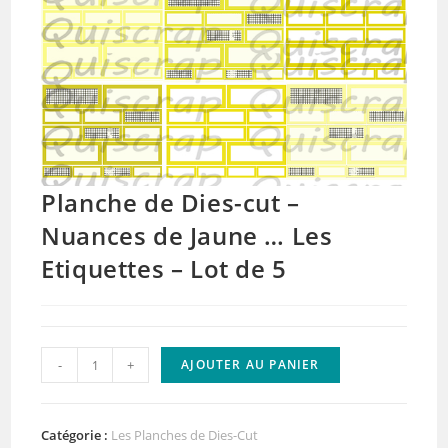
Planche de Dies-cut –
Nuances de Jaune … Les
Etiquettes – Lot de 5
quantité
-
+
AJOUTER AU PANIER
de
Planche
de
Catégorie :
Les Planches de Dies-Cut