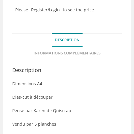
Dies-
Please
Register/Login
to see the price
cut
-
Nuances
de
DESCRIPTION
Jaune
...
INFORMATIONS COMPLÉMENTAIRES
Les
Etiquettes
Description
-
Lot
Dimensions A4
de
5
Dies-cut à découper
Pensé par Karen de Quiscrap
Vendu par 5 planches