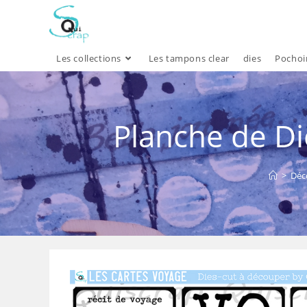
Skip
to
content
Les collections
Les tampons clear
dies
Pochoi
Planche de Di
>
Déc