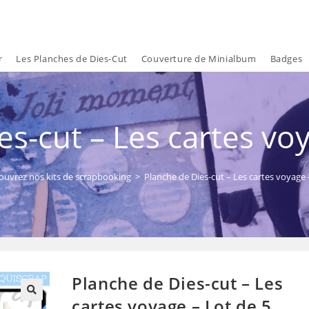
r
Les Planches de Dies-Cut
Couverture de Minialbum
Badges
es-cut – Les cartes voy
ouvrez nos kits de scrapbooking
>
Planche de Dies-cut – Les cartes voyage 
Planche de Dies-cut – Les
cartes voyage – Lot de 5