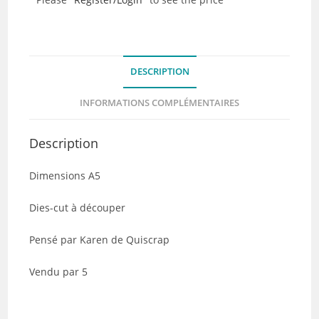
cut
-
L'Espace
-
DESCRIPTION
Lot
de
INFORMATIONS COMPLÉMENTAIRES
5
Description
Dimensions A5
Dies-cut à découper
Pensé par Karen de Quiscrap
Vendu par 5