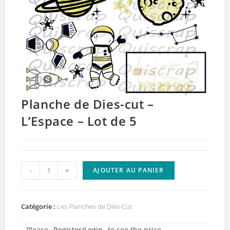
Planche de Dies-cut –
L’Espace – Lot de 5
quantité
-
+
AJOUTER AU PANIER
de
Planche
de
Catégorie :
Les Planches de Dies-Cut
Dies-
Please
Register/Login
to see the price