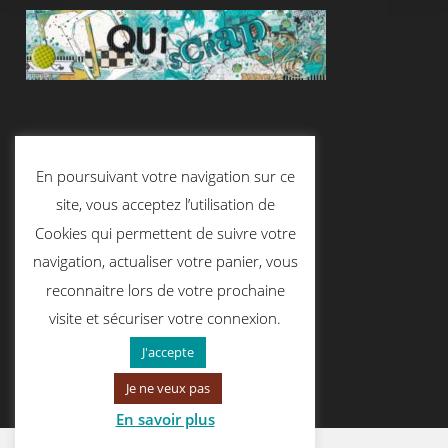
Suivez-Nous
En poursuivant votre navigation sur ce
site, vous acceptez l’utilisation de
Cookies qui permettent de suivre votre
Contactez-Nous
navigation, actualiser votre panier, vous
reconnaitre lors de votre prochaine
visite et sécuriser votre connexion.
contact@quiscrap.fr
J'accepte
Je ne veux pas
En savoir plus