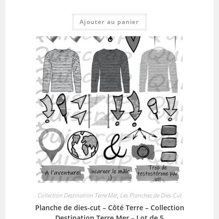
Ajouter au panier
Collection Destination Terre Mer
,
Les Planches de Dies-Cut
Planche de dies-cut – Côté Terre – Collection
Destination Terre Mer – Lot de 5