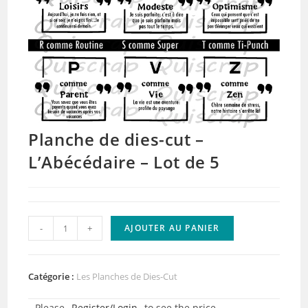
Planche de dies-cut –
L’Abécédaire – Lot de 5
quantité
-
+
AJOUTER AU PANIER
de
Planche
de
Catégorie :
Les Planches de Dies-Cut
dies-
Please
Register/Login
to see the price