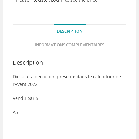
cut
-
L'Abécédaire
-
DESCRIPTION
Lot
de
INFORMATIONS COMPLÉMENTAIRES
5
Description
Dies-cut à découper, présenté dans le calendrier de
l’Avent 2022
Vendu par 5
A5