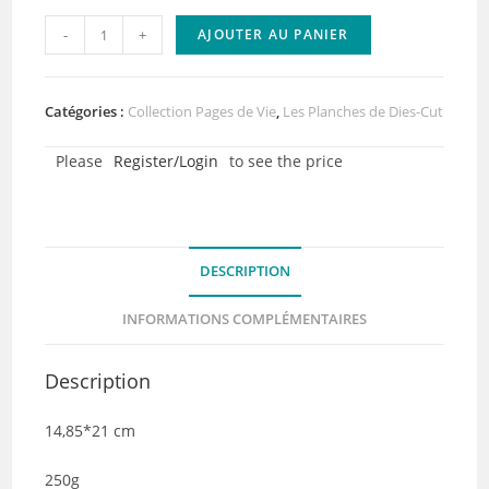
quantité
-
+
AJOUTER AU PANIER
de
Planche
de
Catégories :
Collection Pages de Vie
,
Les Planches de Dies-Cut
dies-
Please
Register/Login
to see the price
cut
A5
–
Doux
DESCRIPTION
feuillage
-
INFORMATIONS COMPLÉMENTAIRES
Collection
Pages
Description
de
vie
14,85*21 cm
-
Lot
250g