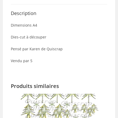
-
Lot
Description
de
5
Dimensions A4
Dies-cut à découper
Pensé par Karen de Quiscrap
Vendu par 5
Produits similaires