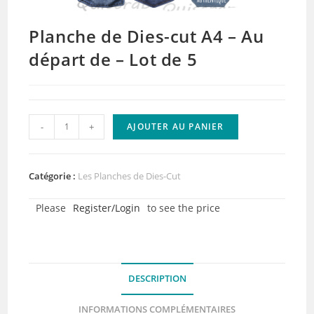
Planche de Dies-cut A4 – Au
départ de – Lot de 5
quantité
-
+
AJOUTER AU PANIER
de
Planche
de
Catégorie :
Les Planches de Dies-Cut
Dies-
Please
Register/Login
to see the price
cut
A4
-
Au
DESCRIPTION
départ
de
INFORMATIONS COMPLÉMENTAIRES