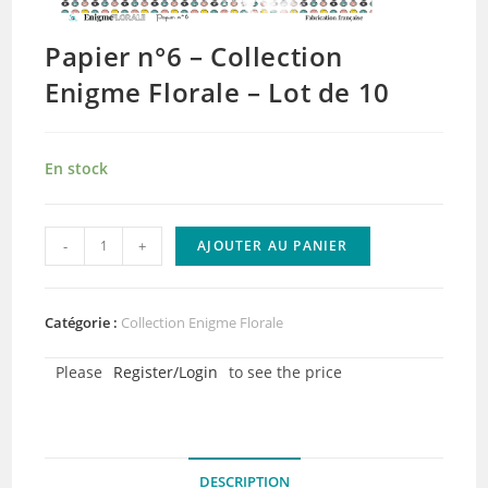
Papier n°6 – Collection
Enigme Florale – Lot de 10
En stock
quantité
-
+
AJOUTER AU PANIER
de
Papier
n°6
Catégorie :
Collection Enigme Florale
-
Please
Register/Login
to see the price
Collection
Enigme
Florale
-
DESCRIPTION
Lot