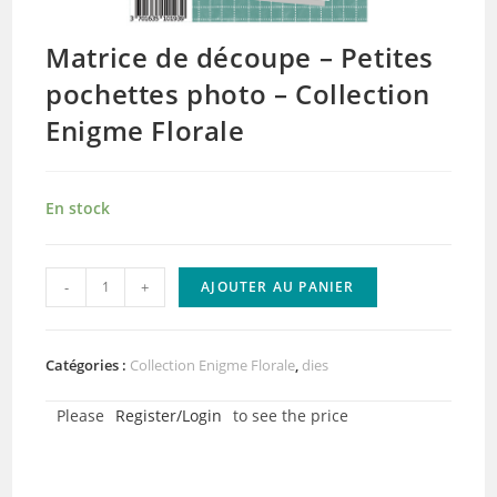
Matrice de découpe – Petites
pochettes photo – Collection
Enigme Florale
En stock
quantité
-
+
AJOUTER AU PANIER
de
Matrice
de
Catégories :
Collection Enigme Florale
,
dies
découpe
Please
Register/Login
to see the price
-
Petites
pochettes