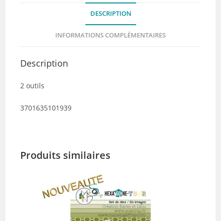
photo
DESCRIPTION
-
Collection
INFORMATIONS COMPLÉMENTAIRES
Enigme
Florale
Description
2 outils
3701635101939
Produits similaires