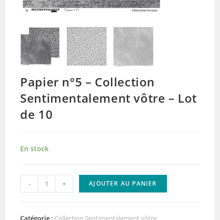
Papier n°5 – Collection
Sentimentalement vôtre – Lot
de 10
En stock
quantité
-
+
AJOUTER AU PANIER
de
Papier
n°5
Catégorie :
Collection Sentimentalement vôtre