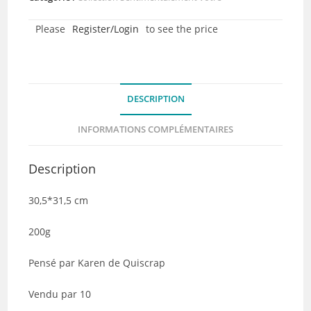
-
Please
Register/Login
to see the price
Collection
Sentimentalement
vôtre
-
DESCRIPTION
Lot
de
INFORMATIONS COMPLÉMENTAIRES
10
Description
30,5*31,5 cm
200g
Pensé par Karen de Quiscrap
Vendu par 10