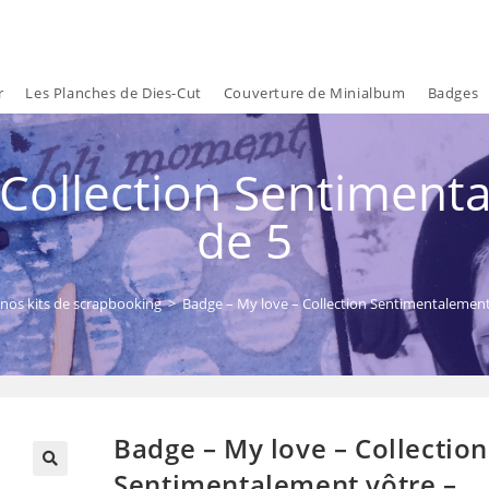
r
Les Planches de Dies-Cut
Couverture de Minialbum
Badges
 Collection Sentimenta
de 5
nos kits de scrapbooking
>
Badge – My love – Collection Sentimentalement
Badge – My love – Collection
Sentimentalement vôtre –