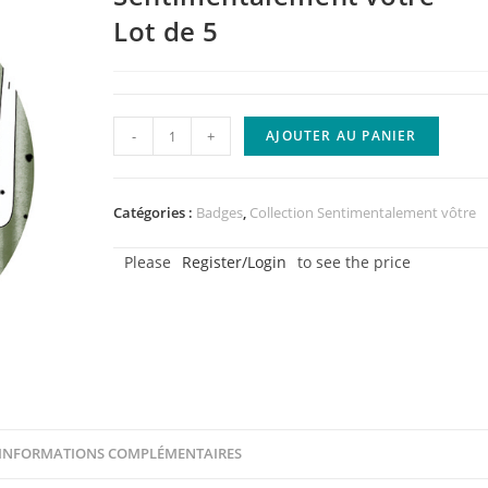
Lot de 5
quantité
-
+
AJOUTER AU PANIER
de
Badge
-
Catégories :
Badges
,
Collection Sentimentalement vôtre
My
Please
Register/Login
to see the price
love
-
Collection
Sentimentalement
vôtre
-
Lot
INFORMATIONS COMPLÉMENTAIRES
de
5