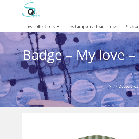
Skip
to
content
Les collections
Les tampons clear
dies
Pochoi
Badge – My love –
>
Découvrez 