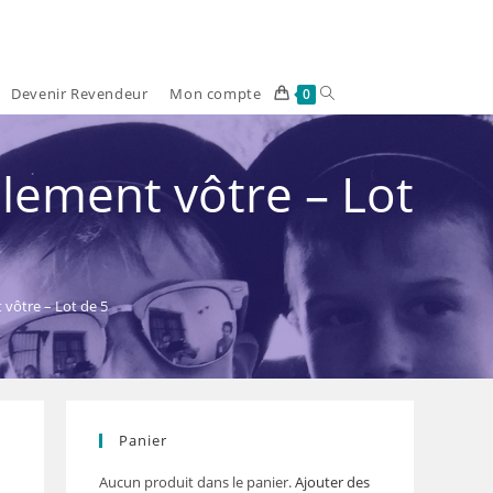
Devenir Revendeur
Mon compte
Toggle
0
website
lement vôtre – Lot
search
 vôtre – Lot de 5
Panier
Aucun produit dans le panier.
Ajouter des