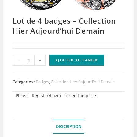
Lot de 4 badges – Collection
Hier Aujourd’hui Demain
quantité
-
+
AJOUTER AU PANIER
de
Lot
de
Catégories :
Badges
,
Collection Hier Aujourd'hui Demain
4
Please
Register/Login
to see the price
badges
-
Collection
Hier
DESCRIPTION
Aujourd'hui
Demain