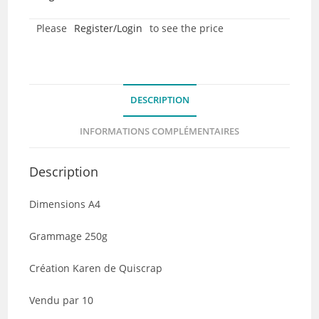
-
Please
Register/Login
to see the price
Collection
Ecrire
sur
les
DESCRIPTION
murs
-
INFORMATIONS COMPLÉMENTAIRES
lot
de
Description
10
Dimensions A4
Grammage 250g
Création Karen de Quiscrap
Vendu par 10