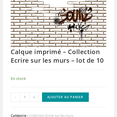
Calque imprimé – Collection
Ecrire sur les murs – lot de 10
En stock
quantité
-
+
AJOUTER AU PANIER
de
Calque
imprimé
Catégorie :
Collection Ecrire sur les murs