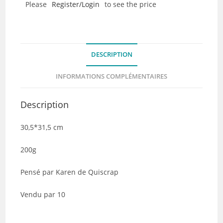
Please
Register/Login
to see the price
Collection
Pages
de
Vie
DESCRIPTION
-
Lot
INFORMATIONS COMPLÉMENTAIRES
de
10
Description
30,5*31,5 cm
200g
Pensé par Karen de Quiscrap
Vendu par 10