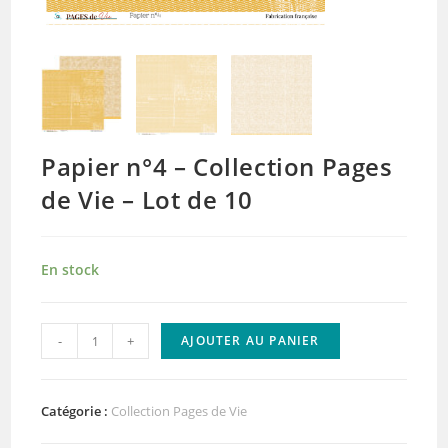
Papier n°4 – Collection Pages
de Vie – Lot de 10
En stock
quantité
-
+
AJOUTER AU PANIER
de
Papier
n°4
Catégorie :
Collection Pages de Vie
-