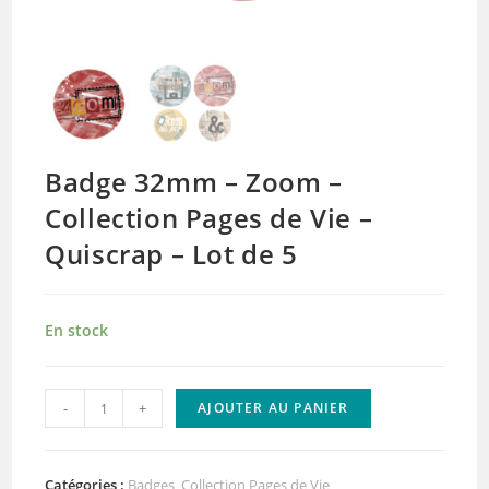
Badge 32mm – Zoom –
Collection Pages de Vie –
Quiscrap – Lot de 5
En stock
quantité
-
+
AJOUTER AU PANIER
de
Badge
32mm
Catégories :
Badges
,
Collection Pages de Vie