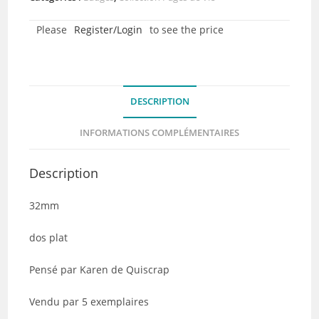
–
Please
Register/Login
to see the price
Zoom
-
Collection
Pages
DESCRIPTION
de
Vie
INFORMATIONS COMPLÉMENTAIRES
-
Quiscrap
Description
-
Lot
32mm
de
5
dos plat
Pensé par Karen de Quiscrap
Vendu par 5 exemplaires