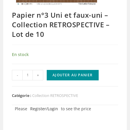
Papier n°3 Uni et faux-uni –
Collection RETROSPECTIVE –
Lot de 10
En stock
quantité
-
+
AJOUTER AU PANIER
de
Papier
n°3
Catégorie :
Collection RETROSPECTIVE
Uni
Please
Register/Login
to see the price
et
faux-
uni