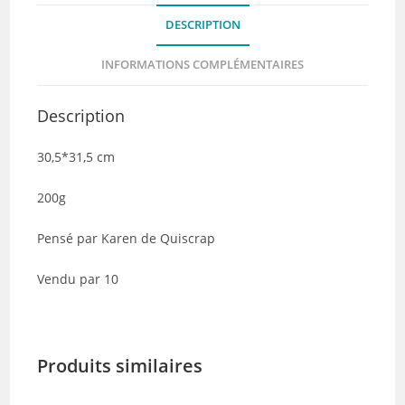
-
DESCRIPTION
Collection
RETROSPECTIVE
INFORMATIONS COMPLÉMENTAIRES
-
Lot
Description
de
10
30,5*31,5 cm
200g
Pensé par Karen de Quiscrap
Vendu par 10
Produits similaires