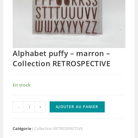
Alphabet puffy – marron –
Collection RETROSPECTIVE
En stock
quantité
-
+
AJOUTER AU PANIER
de
Alphabet
puffy
Catégorie :
Collection RETROSPECTIVE
-