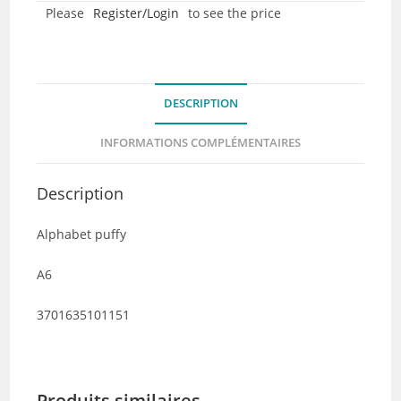
Please
Register/Login
to see the price
marron
-
Collection
RETROSPECTIVE
DESCRIPTION
INFORMATIONS COMPLÉMENTAIRES
Description
Alphabet puffy
A6
3701635101151
Produits similaires