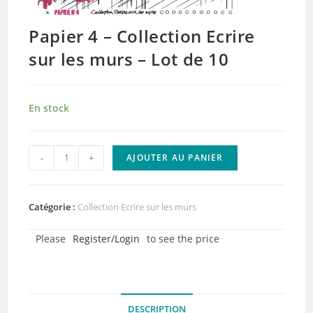
Papier 4 – Collection Ecrire
sur les murs – Lot de 10
En stock
quantité
-
+
AJOUTER AU PANIER
de
Papier
4
Catégorie :
Collection Ecrire sur les murs
-
Please
Register/Login
to see the price
Collection
Ecrire
sur
les
DESCRIPTION
murs