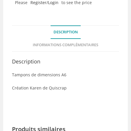
Please
Register/Login
to see the price
L'Alphabet
-
Collection
Ecrire
DESCRIPTION
sur
les
INFORMATIONS COMPLÉMENTAIRES
murs
Description
Tampons de dimensions A6
Création Karen de Quiscrap
Produits similaires