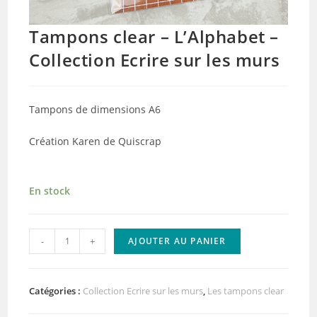
Tampons clear – L’Alphabet –
Collection Ecrire sur les murs
Tampons de dimensions A6
Création Karen de Quiscrap
En stock
quantité
-
+
AJOUTER AU PANIER
de
Tampons
clear
Catégories :
Collection Ecrire sur les murs
,
Les tampons clear
-