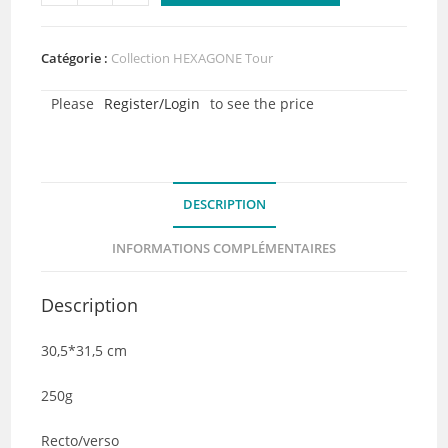
de
Collection
Unis
Catégorie :
Collection HEXAGONE Tour
et
Please
Register/Login
to see the price
faux-
unis
-
HEXAGONE
DESCRIPTION
Tour
INFORMATIONS COMPLÉMENTAIRES
Description
30,5*31,5 cm
250g
Recto/verso