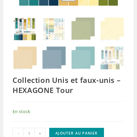
Collection Unis et faux-unis –
HEXAGONE Tour
En stock
quantité
-
+
AJOUTER AU PANIER