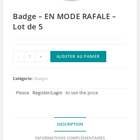
Badge – EN MODE RAFALE –
Lot de 5
quantité
-
+
AJOUTER AU PANIER
de
Badge
-
Catégorie :
Badges
EN
Please
Register/Login
to see the price
MODE
RAFALE
-
Lot
DESCRIPTION
de
5
INFORMATIONS COMPLÉMENTAIRES