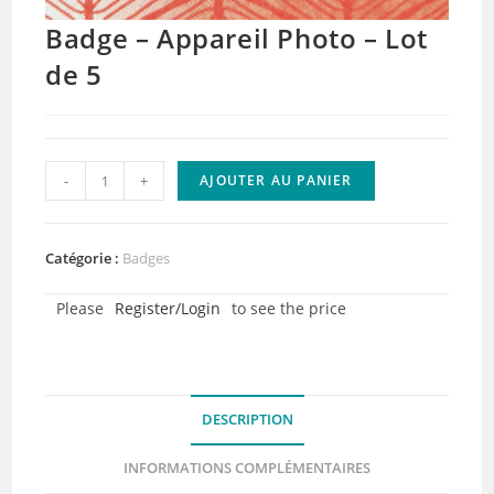
Badge – Appareil Photo – Lot
de 5
quantité
-
+
AJOUTER AU PANIER
de
Badge
-
Catégorie :
Badges
Appareil
Please
Register/Login
to see the price
Photo
-
Lot
de
DESCRIPTION
5
INFORMATIONS COMPLÉMENTAIRES